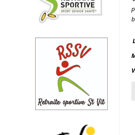
p
b
M
V